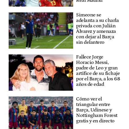
Real Madrid
Simeone se
adelanta a su charla
privada con Julián
Álvarez y amenaza
con dejar al Barça
sin delantero
Fallece Jorge
Horacio Messi,
padre de Leo y gran
artífice de su fichaje
por el Barça, a los 68
años de edad
Cómo ver el
triangular entre
Barça, Udinese y
Nottingham Forest
gratis y en directo