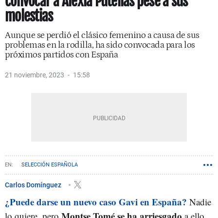
convocar a Alexia Putellas pese a sus
molestias
Aunque se perdió el clásico femenino a causa de sus
problemas en la rodilla, ha sido convocada para los
próximos partidos con España
21 noviembre, 2023
15:58
SELECCIÓN ESPAÑOLA
REAL FEDERACIÓN ESPAÑOLA DE FÚTBOL (RFEF)
FCBFEMENI
FUTFEM
Carlos Domínguez
¿Puede darse un nuevo caso Gavi en España?
ALEXIA PUTELLAS
Nadie
Montse Tomé se ha arriesgado
lo quiere, pero
a ello