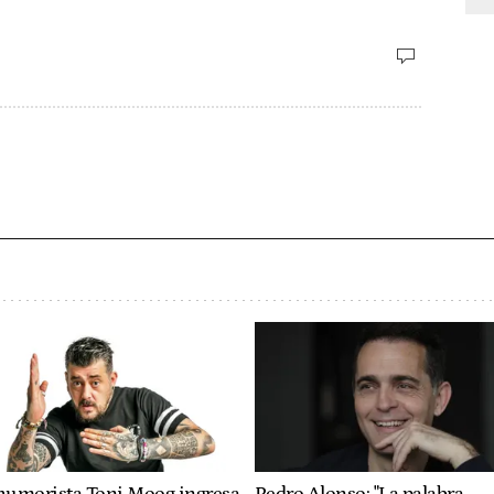
 humorista Toni Moog ingresa
Pedro Alonso: "La palabra