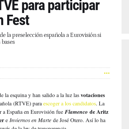
TVE para participar
m Fest
e la preselección española a Eurovisión si
 bases
votaciones
de la esquina y han salido a la luz las
pañola (RTVE) para
escoger a los candidatos
. La
Flamenco
de Aritz
r a España en Eurovisión fue
er
e
Inviernos en Marte
de José Otero. Así lo ha
ravés de la ley de transparencia.