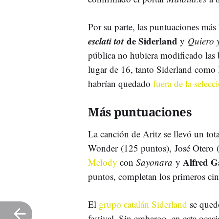
Por su parte, las puntuaciones más
esclati tot
de Siderland
y
Quiero 
pública no hubiera modificado las b
lugar de 16, tanto Siderland como
habrían quedado
fuera de la selecc
Más puntuaciones
La canción de Aritz se llevó un tot
Wonder
(125 puntos), José Otero
Alfred G
Melody
con
Sayonara
y
puntos, completan los primeros cin
El
grupo catalán Siderland
se que
festival. Sin embargo, en esta oc