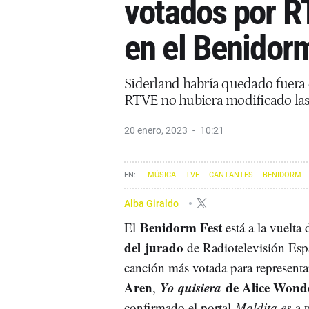
votados por R
en el Benidor
Siderland habría quedado fuera d
RTVE no hubiera modificado las
20 enero, 2023
10:21
MÚSICA
TVE
CANTANTES
BENIDORM
Alba Giraldo
Benidorm Fest
El
está a la vuelta 
del jurado
de Radiotelevisión Es
canción más votada para representa
Aren
Yo quisiera
de Alice Wond
,
confirmado el portal
Maldita.es
a t