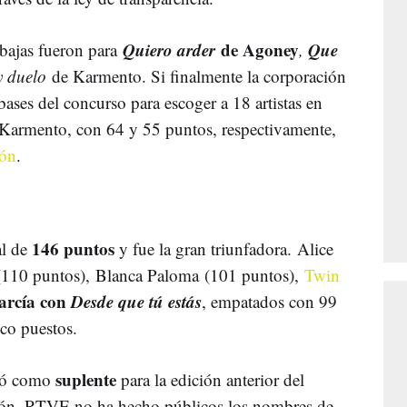
Quiero arder
de Agoney
Que
 bajas fueron para
,
y duelo
de Karmento. Si finalmente la corporación
ases del concurso para escoger a 18 artistas en
 Karmento, con 64 y 55 puntos, respectivamente,
ión
.
146 puntos
al de
y fue la gran triunfadora. Alice
 (110 puntos), Blanca Paloma
(101 puntos),
Twin
arcía con
Desde que tú estás
, empatados con 99
co puestos.
suplente
dó como
para la edición anterior del
asión, RTVE no ha hecho públicos los nombres de