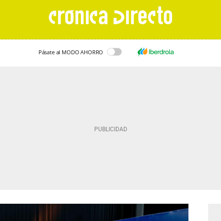
Pásate al MODO AHORRO