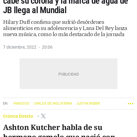
cabe su corona y la marca de agua de
JB llega al Mundial
Hilary Duff confiesa que sufrió desórdenes
alimenticios en su adolescencia y Lana Del Rey lanza
nueva música, como lo más destacado de la jornada
7 diciembre, 2022
20:06
FAMOSOS
CARLOS DE INGLATERRA
JUSTIN BIEBER
PRÍNCIPE HARRY
MEGHAN MARKLE
Crónica Directo
Ashton Kutcher habla de su
hermano gemelo que nació con