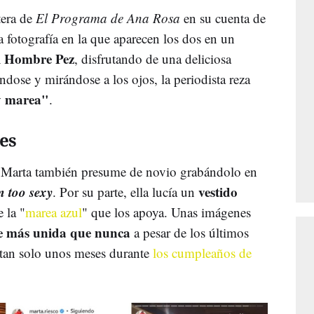
tera de
El Programa de Ana Rosa
en su cuenta de
 fotografía en la que aparecen los dos en un
 Hombre Pez
, disfrutando de una deliciosa
ose y mirándose a los ojos, la periodista reza
 y marea"
.
es
s, Marta también presume de novio grabándolo en
m too sexy
vestido
. Por su parte, ella lucía un
 la "
marea azul
" que los apoya. Unas imágenes
ue más unida que nunca
a pesar de los últimos
 tan solo unos meses durante
los cumpleaños de