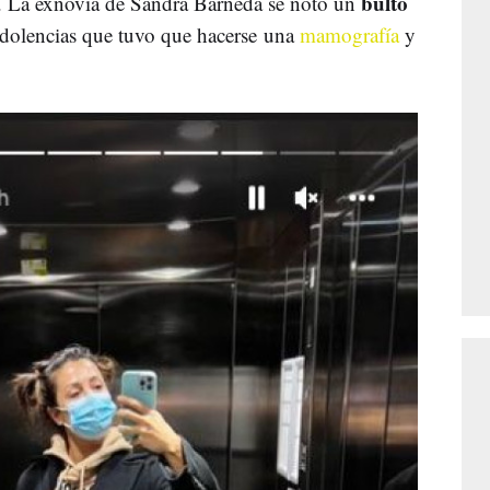
bulto
 La exnovia de Sandra Barneda se notó un
 dolencias que tuvo que hacerse una
mamografía
y