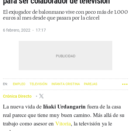
para ser colaborador de televisión
El exjugador de balonmano vive con poco más de 1.000
euros al mes desde que pasara por la cárcel
6 febrero, 2022
17:17
EMPLEO
TELEVISIÓN
INFANTA CRISTINA
PAREJAS
IÑAKI URDANGARIN
Crónica Directo
Iñaki Urdangarin
La nueva vida de
fuera de la casa
real parece que tiene muy buen camino. Más allá de su
trabajo como asesor en
Vitoria
, la televisión ya le