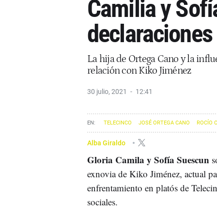
Camilia y Sofí
declaraciones
La hija de Ortega Cano y la infl
relación con Kiko Jiménez
30 julio, 2021
12:41
TELECINCO
JOSÉ ORTEGA CANO
ROCÍO 
Alba Giraldo
Gloria Camila y Sofía Suescun
so
exnovia de Kiko Jiménez, actual pa
enfrentamiento en platós de Telecinc
sociales.