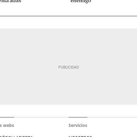
nta atrás"
enemigo"
s webs
Servicios