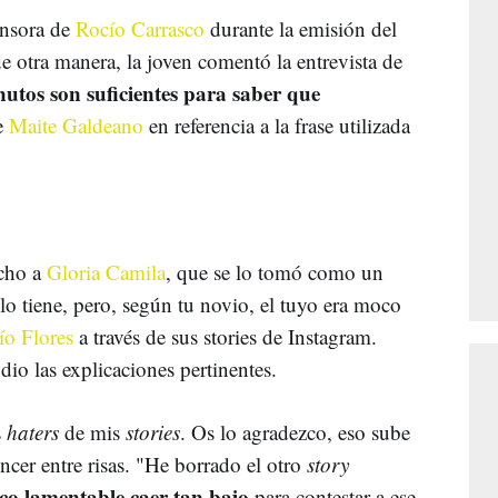
ensora de
Rocío Carrasco
durante la emisión del
 otra manera, la joven comentó la entrevista de
utos son suficientes para saber que
de
Maite Galdeano
en referencia a la frase utilizada
ucho a
Gloria Camila
, que se lo tomó como un
 lo tiene, pero, según tu novio, el tuyo era moco
ío Flores
a través de sus stories de Instagram.
dio las explicaciones pertinentes.
s
haters
de mis
stories
. Os lo agradezco, eso sube
ncer entre risas. "He borrado el otro
story
co lamentable caer tan bajo
para contestar a ese