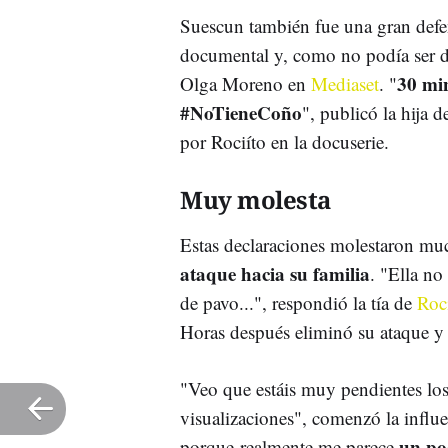
Suescun también fue una gran def
documental y, como no podía ser de
30 min
Olga Moreno en
Mediaset
. "
#NoTieneCoño
", publicó la hija 
por Rociíto en la docuserie.
Muy molesta
Estas declaraciones molestaron m
ataque hacia su familia
. "Ella no
de pavo...", respondió la tía de
Roc
Horas después eliminó su ataque y 
"Veo que estáis muy pendientes lo
visualizaciones", comenzó la influe
un po
porque realmente me parece