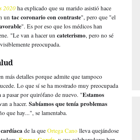
es 2020
ha explicado que su marido asistió hace
tac coronario con contraste
on un
", pero que "el
avorable
". Es por eso que los médicos han
cateterismo
iene. "Le van a hacer un
, pero no sé
visiblemente preocupada.
alud
 en más detalles porque admite que tampoco
sucede. Lo que sí se ha mostrado muy preocupada
Estamos
 a pasar por quirófano de nuevo. "
Sabíamos que tenía problemas
van a hacer.
ño que hay...", se lamentaba.
 cardíaca
de la que
Ortega Cano
lleva quejándose
Emma García
entadora,
, y sus colaboradores han