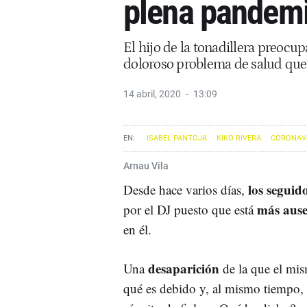
plena pandem
El hijo de la tonadillera preocu
doloroso problema de salud qu
14 abril, 2020
13:09
ISABEL PANTOJA
KIKO RIVERA
CORONAV
Arnau Vila
los seguid
Desde hace varios días,
más aus
por el DJ puesto que está
en él.
desaparición
Una
de la que el mis
qué es debido y, al mismo tiempo, in