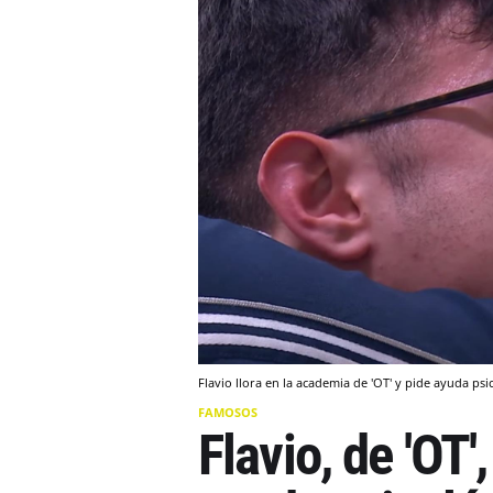
Flavio llora en la academia de 'OT' y pide ayuda psi
FAMOSOS
Flavio, de 'OT'