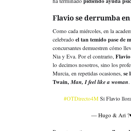
pidiendo ayuda psic
ha terminado
Flavio se derrumba en
Como cada miércoles, en la academi
el tan temido pase de m
celebrado
concursantes demuestren cómo lleva
Flavio
Nia y Eva. Por el contrario,
lo decimos nosotros, sino los profe
se 
Murcia, en repetidas ocasiones,
Twain,
Man, I feel like a woman
.
#OTDirecto4M
Si Flavio llor
— Hugo & Ari ?