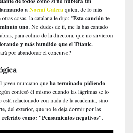
delante de todos como si no hubiera un
alarmando a
Noemí Galera
quien, de lo más
Esta canción te
tras cosas, la catalana le dijo: "
l minuto uno
. No dudes de ti, me la has cantado
abras, para colmo de la directora, que no sirvieron
 llorando y más hundido que el Titanic
.
 dará por abandonar el concurso?
ógica
ha terminado pidiendo
 al joven murciano que
según confesó él mismo cuando las lágrimas se lo
o está relacionado con nada de la academia, sino
e, del exterior, que no le deja dormir por las
a referido como: "Pensamientos negativos"
.