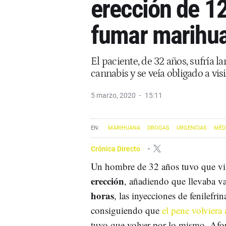
erección de 12
fumar marihu
El paciente, de 32 años, sufría
cannabis y se veía obligado a vis
5 marzo, 2020
15:11
MARIHUANA
DROGAS
URGENCIAS
MÉD
Crónica Directo
Un hombre de 32 años tuvo que vi
erección
, añadiendo que llevaba va
horas
, las inyecciones de fenilefri
consiguiendo que
el pene volviera 
tuvo que volver por lo mismo. Afor