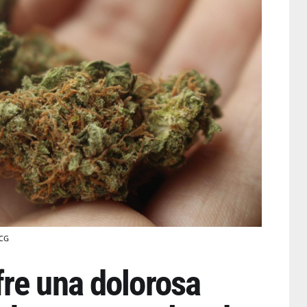
 CG
re una dolorosa