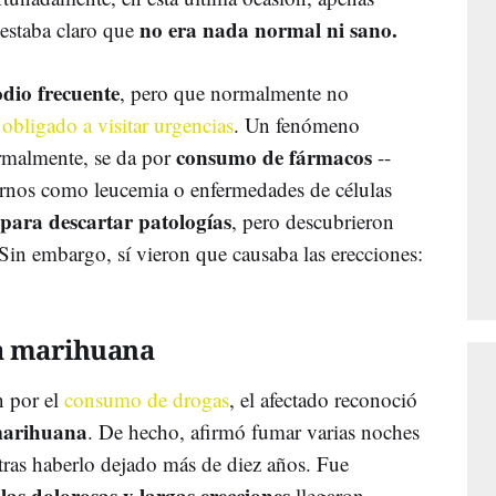
no era nada normal ni sano.
 estaba claro que
odio frecuente
, pero que normalmente no
 obligado a visitar urgencias
. Un fenómeno
consumo de fármacos
malmente, se da por
--
tornos como leucemia o enfermedades de células
para descartar patologías
, pero descubrieron
Sin embargo, sí vieron que causaba las erecciones:
a marihuana
n por el
consumo de drogas
, el afectado reconoció
marihuana
. De hecho, afirmó fumar varias noches
tras haberlo dejado más de diez años. Fue
las dolorosas y largas erecciones
e
llegaron