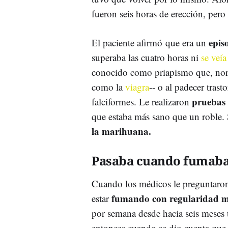
fueron seis horas de erección, pero
epis
El paciente afirmó que era un
superaba las cuatro horas ni
se veía
conocido como priapismo que, nor
como la
viagra
-- o al padecer tras
pruebas 
falciformes. Le realizaron
que estaba más sano que un roble. 
la marihuana.
Pasaba cuando fumab
Cuando los médicos le preguntaro
fumando con regularidad 
estar
por semana desde hacia seis meses 
entonces cuando se dio cuenta qu