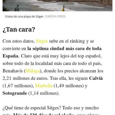
Vistas de una playa de Sitges
EUROPA PRESS
¿Tan cara?
Con estos datos,
Sitges
sube en el ránking y se
la séptima ciudad más cara de toda
convierte en
España
. Claro que está muy lejos del top español,
sobre todo de la localidad más cara de todo el país,
Benahavís (
Málaga
), donde los precios alcanzan los
Calvià
2,21 millones de euros. Tras ella, les siguen
(1,67 millones),
Marbella
(1,49 millones) y
Sotogrande
(1,14 millones).
¿Qué tiene de especial Sitges? Todo eso y mucho
Más de 320 días de sol al año
más.
, unas playas