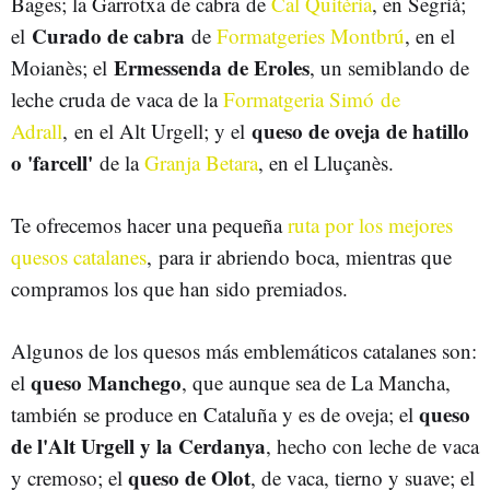
Bages; la Garrotxa de cabra de
Cal Quitèria
, en Segrià;
Curado de cabra
el
de
Formatgeries Montbrú
, en el
Ermessenda de Eroles
Moianès; el
, un semiblando de
leche cruda de vaca de la
Formatgeria Simó de
queso de oveja de hatillo
Adrall
, en el Alt Urgell; y el
o 'farcell'
de la
Granja Betara
, en el Lluçanès.
Te ofrecemos hacer una pequeña
ruta por los mejores
quesos catalanes
, para ir abriendo boca, mientras que
compramos los que han sido premiados.
Algunos de los quesos más emblemáticos catalanes son:
queso Manchego
el
, que aunque sea de La Mancha,
queso
también se produce en Cataluña y es de oveja; el
de l'Alt Urgell y la Cerdanya
, hecho con leche de vaca
queso de Olot
y cremoso; el
, de vaca, tierno y suave; el