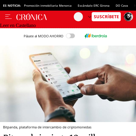
ES NOTICIA:
Promoción inmobiliaria Menorca
Escándalo ERC Girona
DO Cava
N
Leer en Castellano
Pásate al MODO AHORRO
Bitpanda, plataforma de intercambio de criptomonedas