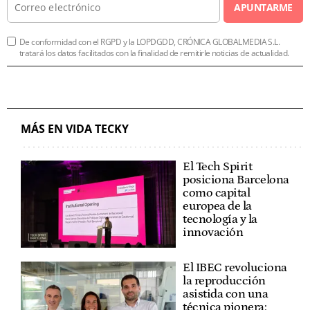
APUNTARME
De conformidad con el RGPD y la LOPDGDD, CRÓNICA GLOBALMEDIA S.L.
tratará los datos facilitados con la finalidad de remitirle noticias de actualidad.
MÁS EN VIDA TECKY
El Tech Spirit
posiciona Barcelona
como capital
europea de la
tecnología y la
innovación
El IBEC revoluciona
la reproducción
asistida con una
técnica pionera: