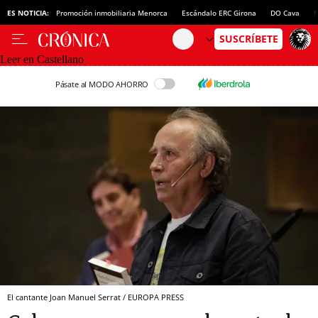
ES NOTICIA:
Promoción inmobiliaria Menorca
Escándalo ERC Girona
DO Cava
N
Leer en Castellano
Pásate al MODO AHORRO
El cantante Joan Manuel Serrat / EUROPA PRESS