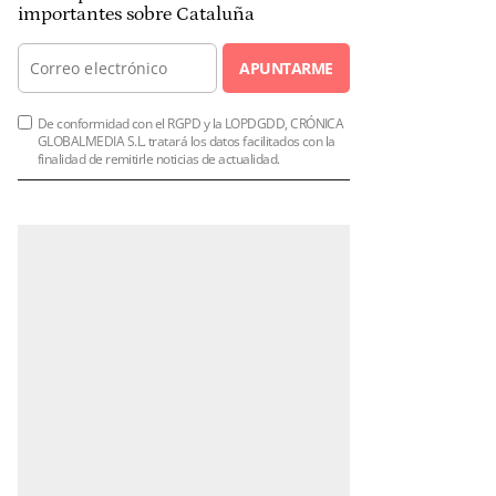
importantes sobre Cataluña
APUNTARME
De conformidad con el RGPD y la LOPDGDD, CRÓNICA
GLOBALMEDIA S.L. tratará los datos facilitados con la
finalidad de remitirle noticias de actualidad.