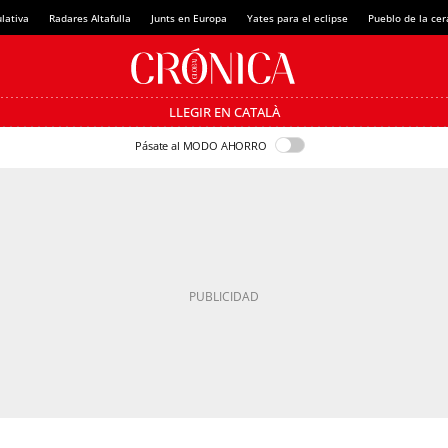
lativa
Radares Altafulla
Junts en Europa
Yates para el eclipse
Pueblo de la ce
LLEGIR EN CATALÀ
Pásate al MODO AHORRO