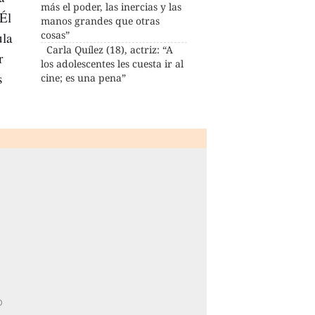
más el poder, las inercias y las
 Él
manos grandes que otras
cosas”
ula
Carla Quílez (18), actriz: “A
r
los adolescentes les cuesta ir al
s
cine; es una pena”