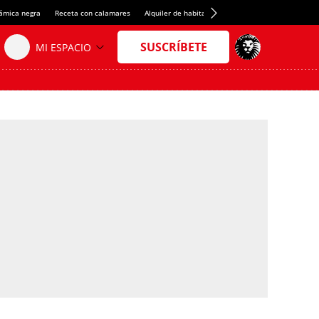
rámica negra
Receta con calamares
Alquiler de habitaciones en España
Crédito del