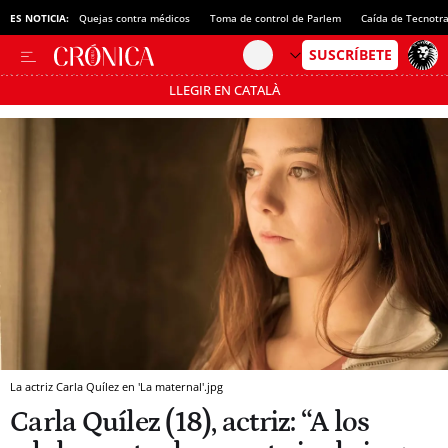
ES NOTICIA:
Quejas contra médicos
Toma de control de Parlem
Caída de Tecnotr
LLEGIR EN CATALÀ
Pásate al MODO AHORRO
La actriz Carla Quílez en 'La maternal'.jpg
Carla Quílez (18), actriz: “A los