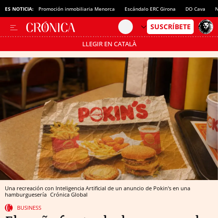
ES NOTICIA:
Promoción inmobiliaria Menorca
Escándalo ERC Girona
DO Cava
N
LLEGIR EN CATALÀ
Pásate al MODO AHORRO
Una recreación con Inteligencia Artificial de un anuncio de Pokin's en una
hamburguesería
Crónica Global
BUSINESS