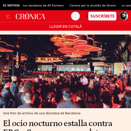
ES NOTICIA:
Los bandazos de AX Partners
Carrera por la alcaldía de Girona
La sec
LLEGIR EN CATALÀ
Pásate al MODO AHORRO
Una foto de archivo de una discoteca de Barcelona
El ocio nocturno estalla contra