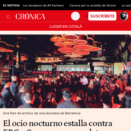
ES NOTICIA:
Los bandazos de AX Partners
Carrera por la alcaldía de Girona
La sec
LLEGIR EN CATALÀ
Pásate al MODO AHORRO
Una foto de archivo de una discoteca de Barcelona
El ocio nocturno estalla contra