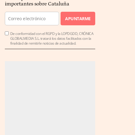
importantes sobre Cataluña
APUNTARME
De conformidad con el RGPD y la LOPDGDD, CRÓNICA
GLOBALMEDIA S.L. tratará los datos facilitados con la
finalidad de remitirle noticias de actualidad.