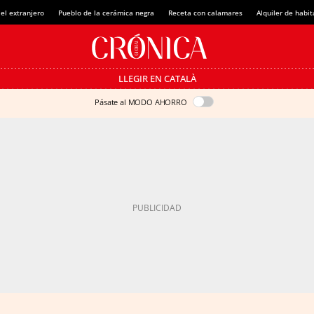
el extranjero
Pueblo de la cerámica negra
Receta con calamares
Alquiler de habi
LLEGIR EN CATALÀ
Pásate al MODO AHORRO