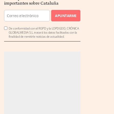
importantes sobre Cataluña
APUNTARME
De conformidad con el RGPD y la LOPDGDD, CRÓNICA
GLOBALMEDIA S.L. tratará los datos facilitados con la
finalidad de remitirle noticias de actualidad.