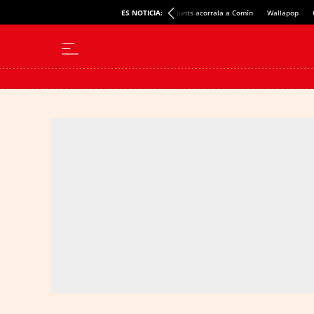
ES NOTICIA:
Junts acorrala a Comín
Wallapop