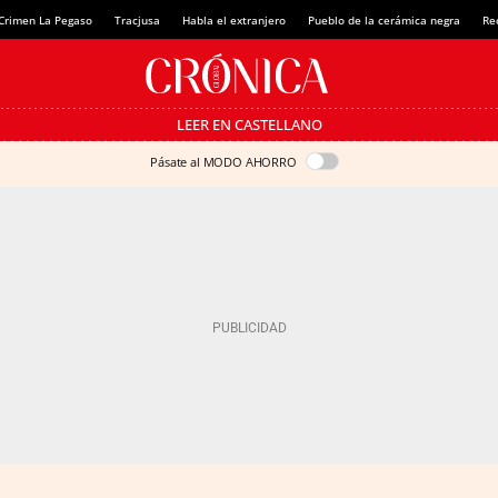
Crimen La Pegaso
Tracjusa
Habla el extranjero
Pueblo de la cerámica negra
Re
LEER EN CASTELLANO
Pásate al MODO AHORRO