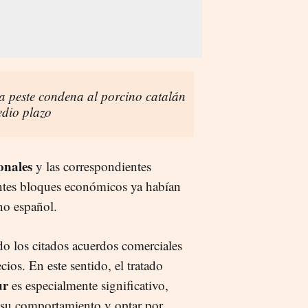
la peste condena al porcino catalán
edio plazo
onales
y las correspondientes
entes bloques económicos ya habían
ino español.
o los citados acuerdos comerciales
cios. En este sentido, el tratado
ur
es especialmente significativo,
 su comportamiento y optar por