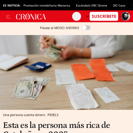
ES NOTICIA:
Promoción inmobiliaria Menorca
Escándalo ERC Girona
DO Cava
N
Pásate al MODO AHORRO
Una persona cuenta dinero
PEXELS
Esta es la persona más rica de