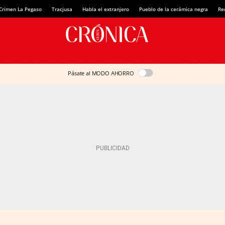
Crimen La Pegaso
Tracjusa
Habla el extranjero
Pueblo de la cerámica negra
Re
Pásate al MODO AHORRO