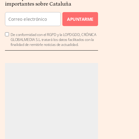
importantes sobre Cataluña
APUNTARME
De conformidad con el RGPD y la LOPDGDD, CRÓNICA
GLOBALMEDIA S.L. tratará los datos facilitados con la
finalidad de remitirle noticias de actualidad.