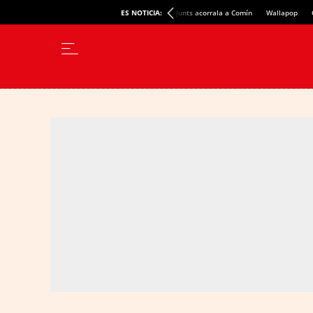
ES NOTICIA:
Junts acorrala a Comín
Wallapop