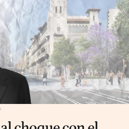
G
 al choque con el