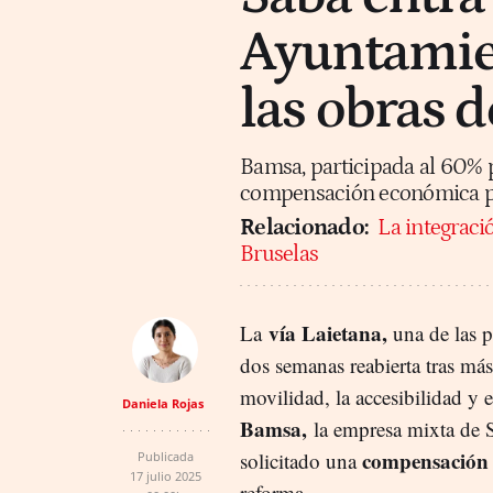
Ayuntamie
las obras d
Bamsa, participada al 60% p
compensación económica po
Relacionado:
La integraci
Bruselas
vía Laietana,
La
una de las p
dos semanas reabierta tras más
movilidad, la accesibilidad y 
Daniela Rojas
Bamsa,
la empresa mixta de 
compensación
solicitado una
Publicada
17 julio 2025
reforma.