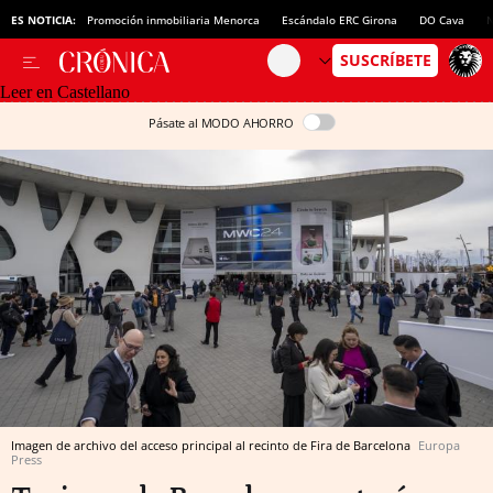
ES NOTICIA:
Promoción inmobiliaria Menorca
Escándalo ERC Girona
DO Cava
N
Leer en Castellano
Pásate al MODO AHORRO
Imagen de archivo del acceso principal al recinto de Fira de Barcelona
Europa
Press