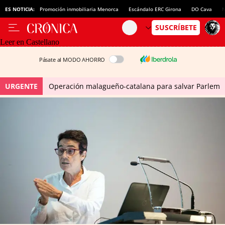
ES NOTICIA:
Promoción inmobiliaria Menorca
Escándalo ERC Girona
DO Cava
N
Leer en Castellano
Pásate al MODO AHORRO
URGENTE
Operación malagueño-catalana para salvar Parlem