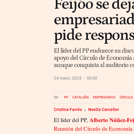
Feijóo se de
empresariado
pide respon
El líder del PP endurece su disc
apoyo del Círculo de Economía a
aunque conquista al auditorio c
24 mayo, 2024
00:00
PP
CATALUÑA
EMPRESARIOS
CÍRCULO
ALEJANDRO FERNÁNDEZ
JAUME GUARDIOLA
E
Cristina Farrés
Noelia Carceller
Alberto Núñez-Fei
El líder del PP,
Reunión del Círculo de Economía