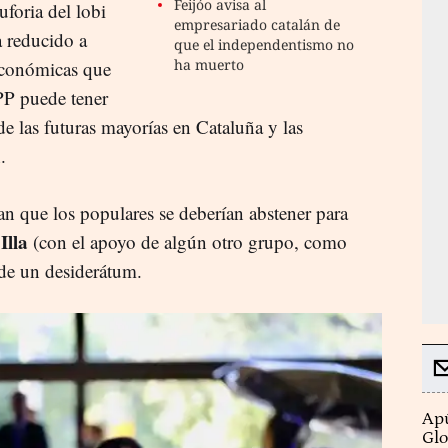
Feijóo avisa al
uforia del lobi
empresariado catalán de
a reducido a
que el independentismo no
ha muerto
 económicas que
PP puede tener
e las futuras mayorías en Cataluña y las
.
an que los populares se deberían abstener para
Illa
(con el apoyo de algún otro grupo, como
 de un desiderátum.
Apú
Glo