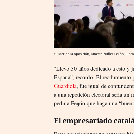
El líder de la oposición, Alberto Núñez Feijóo, jun
“Llevo 30 años dedicado a esto y j
España”, recordó. El recibimiento 
Guardiola
, fue igual de contundent
a una repetición electoral sería un
pedir a Feijóo que haga una “buena 
El empresariado catalá
Estas apreciaciones no sentaron bien