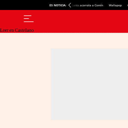
ES NOTICIA:
Junts acorrala a Comín
Wallapop
Leer en Castellano