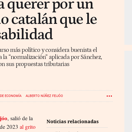
ja querer por un
 catalán que le
sabilidad
urso más político y considera buenista el
 la “normalización” aplicada por Sánchez,
on sus propuestas tributarias
 DE ECONOMÍA
ALBERTO NÚÑEZ FEIJÓO
LECCIONES CATALANAS
jóo
, salió de la
Noticias relacionadas
de 2023
al grito