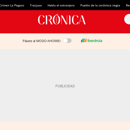
Crimen La Pegaso
Tracjusa
Habla el extranjero
Pueblo de la cerámica negra
Re
Pásate al MODO AHORRO