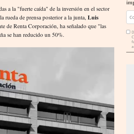
imp
s a la "fuerte caída" de la inversión en el sector
Luis
 la rueda de prensa posterior a la junta,
nte de Renta Corporación, ha señalado que "las
D
paña se han reducido un 50%.
C
f
a