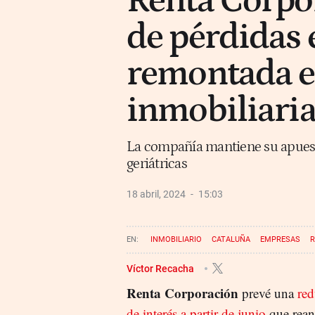
Renta Corpor
de pérdidas 
remontada en
inmobiliari
La compañía mantiene su apuesta
geriátricas
18 abril, 2024
15:03
INMOBILIARIO
CATALUÑA
EMPRESAS
R
Víctor Recacha
Renta Corporación
prevé una
red
de interés a partir de junio
que rean