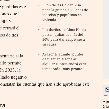
El fin de las Golden Visa
e pérdidas este
pone la guinda a 20 años de
iones que la
inacción y populismo en
laga
vivienda
y
e cerrará el
Los dueños de Alma Hotels
os de tres
pactan quitas de más del
50% para dar carpetazo a
su causa
Aragonès admite "puntos
entarse si la
de fuga" en el tope al
illo permite
alquiler e intervendrá el de
temporada "muy pronto"
 En 2023, la
ultado negativo
onstatan las cuentas que han sido aprobadas este
Apú
ra
Glo