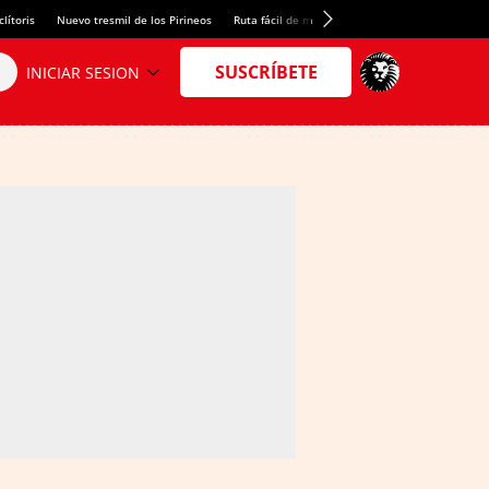
lítoris
Nuevo tresmil de los Pirineos
Ruta fácil de montaña
El arroz más meloso