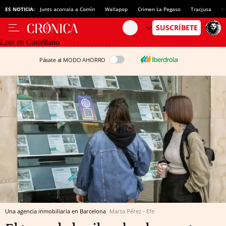
ES NOTICIA:
Junts acorrala a Comín
Wallapop
Crimen La Pegaso
Tracjusa
H
Leer en Castellano
Pásate al MODO AHORRO
Una agencia inmobiliaria en Barcelona
Marta Pérez - Efe