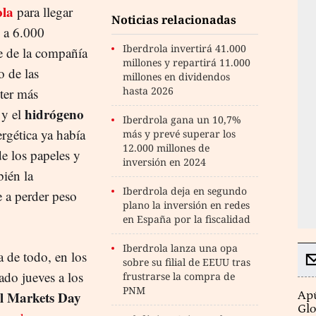
ola
para llegar
Noticias relacionadas
 a 6.000
Iberdrola invertirá 41.000
je de la compañía
millones y repartirá 11.000
o de las
millones en dividendos
hasta 2026
cter más
hidrógeno
y el
Iberdrola gana un 10,7%
rgética ya había
más y prevé superar los
12.000 millones de
de los papeles y
inversión en 2024
ién la
Iberdrola deja en segundo
 a perder peso
plano la inversión en redes
en España por la fiscalidad
Iberdrola lanza una opa
 de todo, en los
sobre su filial de EEUU tras
ado jueves a los
frustrarse la compra de
PNM
l Markets Day
Apú
Glo