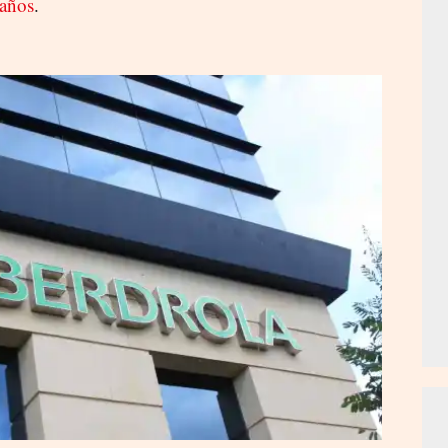
 años
.