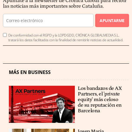
Apúntate a la newsletter de Crónica Global para recibir
las noticias más importantes sobre Cataluña.
APUNTARME
De conformidad con el RGPD y la LOPDGDD, CRÓNICA GLOBALMEDIA S.L.
tratará los datos facilitados con la finalidad de remitirle noticias de actualidad.
MÁS EN BUSINESS
Los bandazos de AX
Partners, el 'private
equity' más celoso
de su reputación en
Barcelona
​​Josep Maria