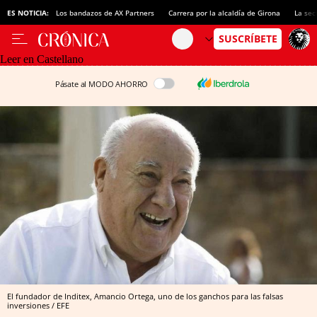
ES NOTICIA:
Los bandazos de AX Partners
Carrera por la alcaldía de Girona
La sec
Leer en Castellano
Pásate al MODO AHORRO
El fundador de Inditex, Amancio Ortega, uno de los ganchos para las falsas
inversiones / EFE