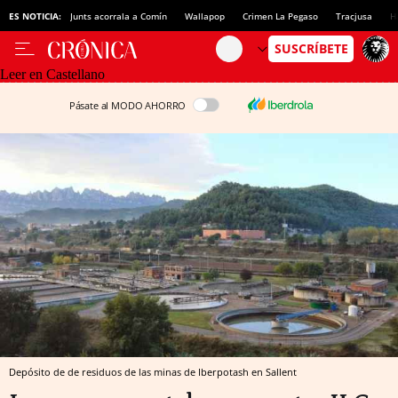
ES NOTICIA:
Junts acorrala a Comín
Wallapop
Crimen La Pegaso
Tracjusa
H
Leer en Castellano
Pásate al MODO AHORRO
Depósito de de residuos de las minas de Iberpotash en Sallent