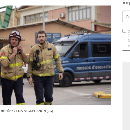
imp
D
C
f
a
a de Súria / LUIS MIGUEL AÑÓN (CG)