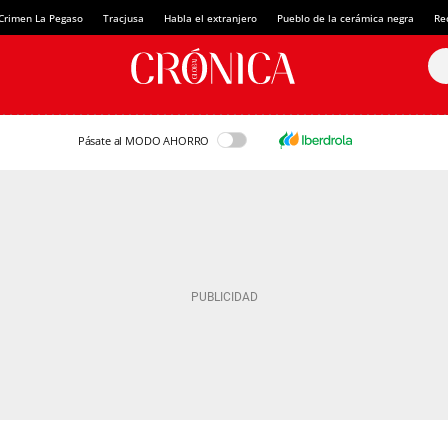
Crimen La Pegaso
Tracjusa
Habla el extranjero
Pueblo de la cerámica negra
Re
Pásate al MODO AHORRO