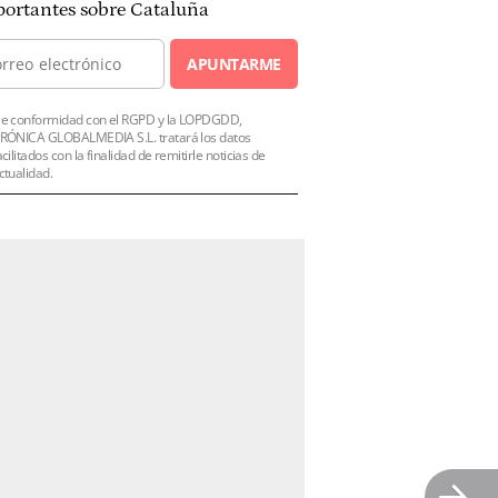
ortantes sobre Cataluña
APUNTARME
e conformidad con el RGPD y la LOPDGDD,
RÓNICA GLOBALMEDIA S.L. tratará los datos
acilitados con la finalidad de remitirle noticias de
ctualidad.