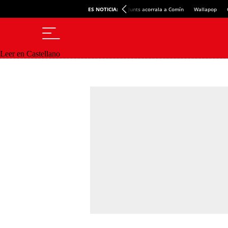
ES NOTICIA:
Junts acorrala a Comín
Wallapop
Leer en Castellano