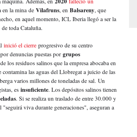
2020
na máquina. Además, en
falleció un
Vilafruns
Balsareny
a en la mina de
, en
, que
echo, en aquel momento, ICL Iberia llegó a ser la
de toda Cataluña.
al
inició el cierre
progresivo de su centro
grupos
 por denuncias puestas por
e los residuos salinos que la empresa abocaba en
 contamina las aguas del Llobregat a juicio de las
berga varios millones de toneladas de sal. Un
insuficiente
istas, es
. Los depósitos salinos tienen
neladas
. Si se realiza un traslado de entre 30.000 y
l "seguirá viva durante generaciones", aseguran a