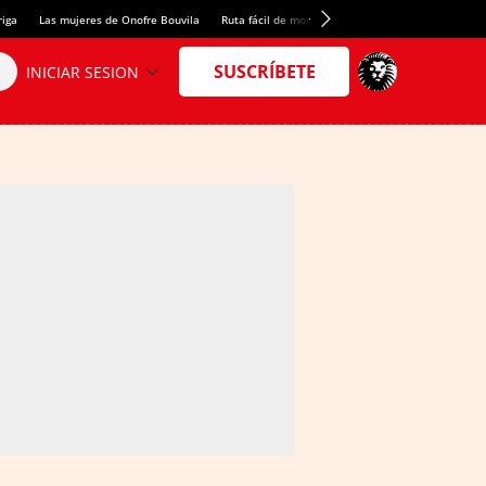
riga
Las mujeres de Onofre Bouvila
Ruta fácil de montaña
Nuevo tresmil de los Pir