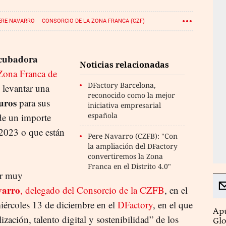
ERE NAVARRO
CONSORCIO DE LA ZONA FRANCA (CZF)
cubadora
Noticias relacionadas
Zona Franca de
DFactory Barcelona,
levantar una
reconocido como la mejor
uros
para sus
iniciativa empresarial
española
de un importe
 2023 o que están
Pere Navarro (CZFB): "Con
la ampliación del DFactory
convertiremos la Zona
Franca en el Distrito 4.0"
ar muy
varro
, delegado del Consorcio de la CZFB
, en el
miércoles 13 de diciembre en el
DFactory
, en el que
Apú
ización, talento digital y sostenibilidad” de los
Glo