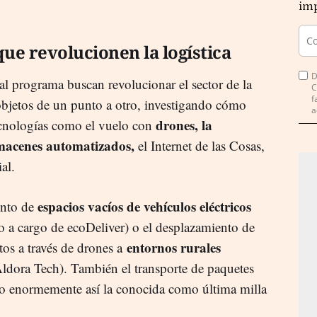
imp
ue revolucionen la logística
D
l programa buscan revolucionar el sector de la
C
f
e objetos de un punto a otro, investigando cómo
a
drones, la
ecnologías como el vuelo con
lmacenes automatizados,
el Internet de las Cosas,
al.
espacios vacíos de vehículos eléctricos
ento de
 a cargo de ecoDeliver) o el desplazamiento de
entornos rurales
s a través de drones a
Aldora Tech). También el transporte de paquetes
ndo enormemente así la conocida como última milla