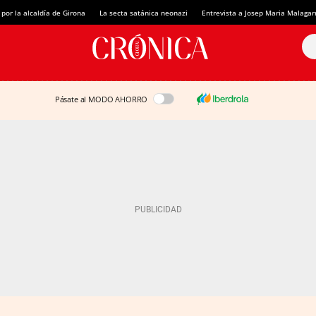
 por la alcaldía de Girona
La secta satánica neonazi
Entrevista a Josep Maria Malagar
Pásate al MODO AHORRO