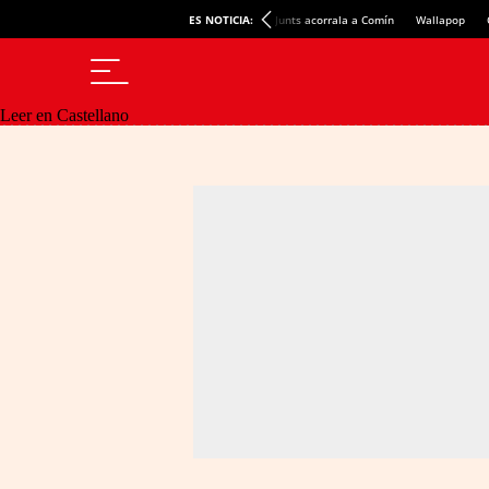
ES NOTICIA:
Junts acorrala a Comín
Wallapop
Leer en Castellano