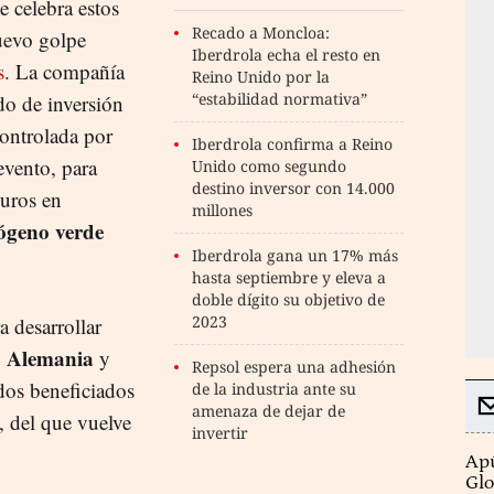
se celebra estos
Recado a Moncloa:
uevo golpe
Iberdrola echa el resto en
s
. La compañía
Reino Unido por la
“estabilidad normativa”
do de inversión
controlada por
Iberdrola confirma a Reino
 evento, para
Unido como segundo
destino inversor con 14.000
euros en
millones
ógeno verde
Iberdrola gana un 17% más
hasta septiembre y eleva a
doble dígito su objetivo de
2023
 desarrollar
Alemania
,
y
Repsol espera una adhesión
dos beneficiados
de la industria ante su
amenaza de dejar de
, del que vuelve
invertir
Apú
Glo