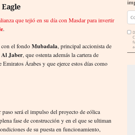
imp
 Eagle
alianza que tejió en su día con Masdar para invertir
le
.
D
C
f
Mubadala
s con el fondo
, principal accionista de
a
 Al Jaber
, que ostenta además la cartera de
e Emiratos Árabes y que ejerce estos días como
er paso será el impulso del proyecto de eólica
plena fase de construcción y en el que se ultiman
 condiciones de su puesta en funcionamiento,