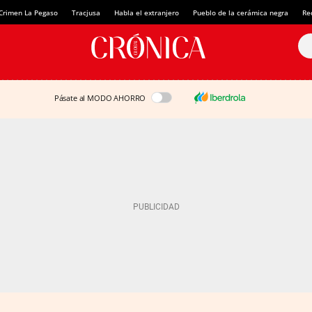
Crimen La Pegaso
Tracjusa
Habla el extranjero
Pueblo de la cerámica negra
Re
Pásate al MODO AHORRO