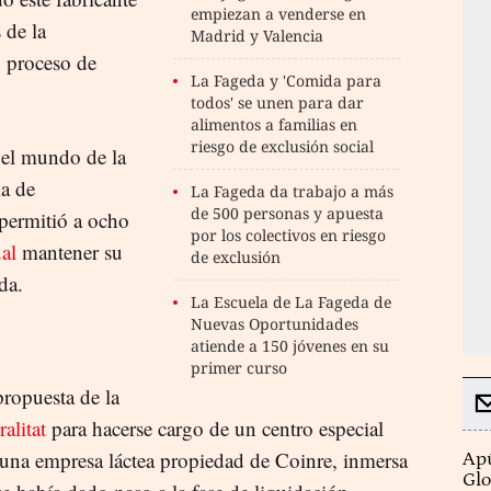
empiezan a venderse en
 de la
Madrid y Valencia
n proceso de
La Fageda y 'Comida para
todos' se unen para dar
alimentos a familias en
riesgo de exclusión social
 el mundo de la
ia de
La Fageda da trabajo a más
de 500 personas y apuesta
 permitió a ocho
por los colectivos en riesgo
ual
mantener su
de exclusión
da.
La Escuela de La Fageda de
Nuevas Oportunidades
atiende a 150 jóvenes en su
primer curso
ropuesta de la
alitat
para hacerse cargo de un centro especial
 una empresa láctea propiedad de Coinre, inmersa
Apú
Glo