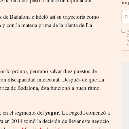
e había dado paso a la fase de liquidación.
imp
s de Badalona e inició así su trayectoria como
La
 y con la materia prima de la planta de
D
C
f
a
or lo pronto, permitió salvar diez puestos de
 con discapacidad intelectual. Después de que La
ábrica de Badalona, ésta funcionó a buen ritmo
yogur
e en el segmento del
, La Fageda comenzó a
ya en 2014 tomó la decisión de llevar este negocio