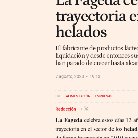
La Fageda ce
trayectoria e
helados
El fabricante de productos láct
liquidación y desde entonces sus
han parado de crecer hasta alcan
7 agosto, 2023
19:13
ALIMENTACIÓN
EMPRESAS
Redacción
La Fageda
celebra estos días 13 a
helad
trayectoria en el sector de los
de forma inesperada en 2010 cuando