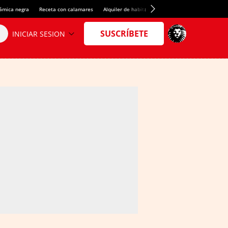
rámica negra
Receta con calamares
Alquiler de habitaciones en España
Crédito del