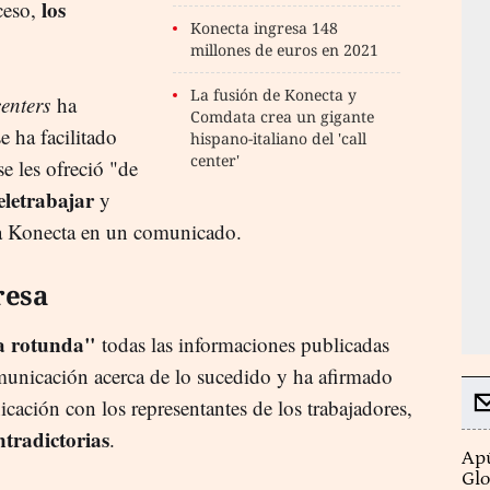
los
ceso,
Konecta ingresa 148
millones de euros en 2021
La fusión de Konecta y
centers
ha
Comdata crea un gigante
e ha facilitado
hispano-italiano del 'call
center'
se les ofreció "de
eletrabajar
y
a Konecta en un comunicado.
resa
a rotunda"
todas las informaciones publicadas
municación acerca de lo sucedido y ha afirmado
ación con los representantes de los trabajadores,
ntradictorias
.
Apú
Glo