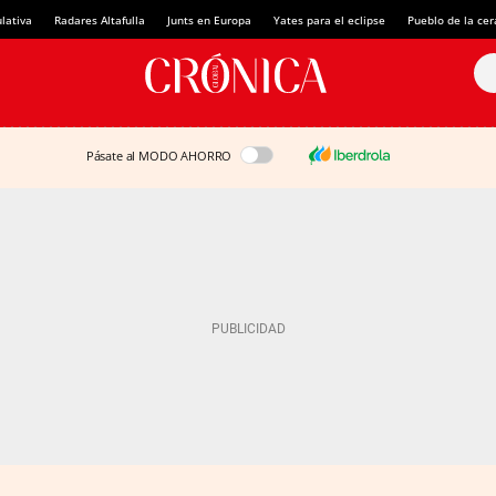
lativa
Radares Altafulla
Junts en Europa
Yates para el eclipse
Pueblo de la ce
Pásate al MODO AHORRO