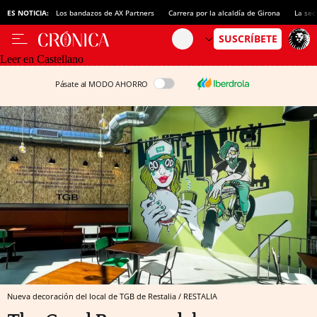
ES NOTICIA:
Los bandazos de AX Partners
Carrera por la alcaldía de Girona
La sec
Leer en Castellano
Pásate al MODO AHORRO
Nueva decoración del local de TGB de Restalia / RESTALIA