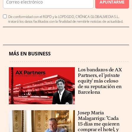
APUNTARME
De conformidad con el RGPD y la LOPDGDD, CRÓNICA GLOBALMEDIA S.L.
tratará los datos facilitados con la finalidad de remitirle noticias de actualidad.
MÁS EN BUSINESS
Los bandazos de AX
Partners, el 'private
equity' más celoso
de su reputación en
Barcelona
​​Josep Maria
Malagarriga: "Cada
15 días me quieren
comprar el hotel, y