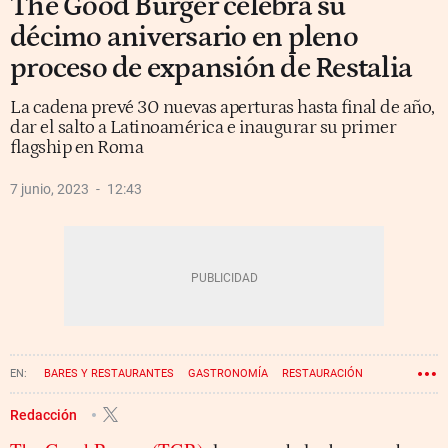
The Good Burger celebra su
décimo aniversario en pleno
proceso de expansión de Restalia
La cadena prevé 30 nuevas aperturas hasta final de año,
dar el salto a Latinoamérica e inaugurar su primer
flagship en Roma
7 junio, 2023
12:43
BARES Y RESTAURANTES
GASTRONOMÍA
RESTAURACIÓN
FRANQUICIA
Redacción