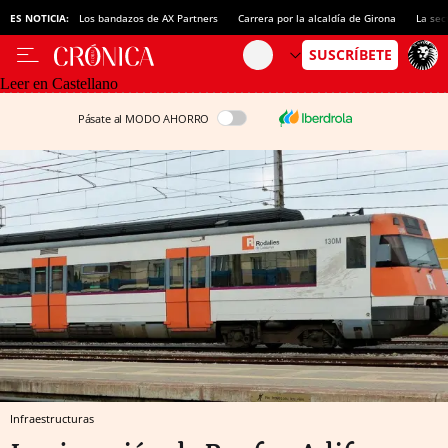
ES NOTICIA:
Los bandazos de AX Partners
Carrera por la alcaldía de Girona
La sec
Leer en Castellano
Pásate al MODO AHORRO
Infraestructuras