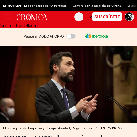
ES NOTICIA:
Los bandazos de AX Partners
Carrera por la alcaldía de Girona
La sec
Leer en Castellano
Pásate al MODO AHORRO
El consejero de Empresa y Competitividad, Roger Torrent / EUROPA PRESS