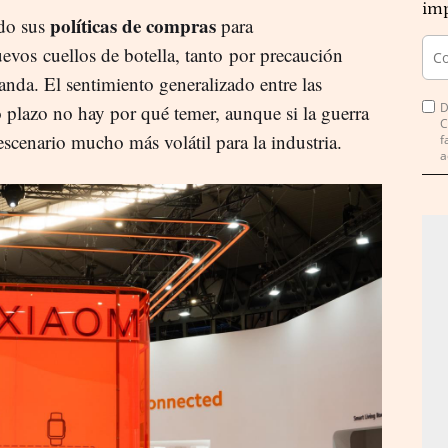
imp
políticas de compras
ado sus
para
vos cuellos de botella, tanto por precaución
da. El sentimiento generalizado entre las
D
o plazo no hay por qué temer, aunque si la guerra
C
escenario mucho más volátil para la industria.
f
a