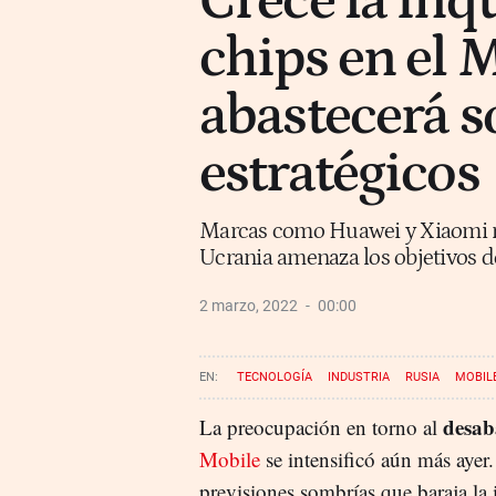
Crece la inq
chips en el 
abastecerá s
estratégicos
Marcas como Huawei y Xiaomi re
Ucrania amenaza los objetivos de
2 marzo, 2022
00:00
TECNOLOGÍA
INDUSTRIA
RUSIA
MOBIL
desab
La preocupación en torno al
Mobile
se intensificó aún más ayer
previsiones sombrías que baraja la 