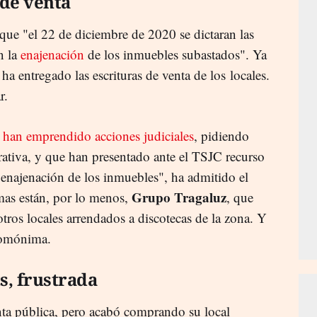
de venta
que "el 22 de diciembre de 2020 se dictaran las
n la
enajenación
de los inmuebles subastados". Ya
ha entregado las escrituras de venta de los locales.
ar.
e
han emprendido acciones judiciales
, pidiendo
rativa, y que han presentado ante el TSJC recurso
 enajenación de los inmuebles", ha admitido el
Grupo Tragaluz
mas están, por lo menos,
, que
 otros locales arrendados a discotecas de la zona. Y
 homónima.
ts, frustrada
nta pública, pero acabó comprando su local