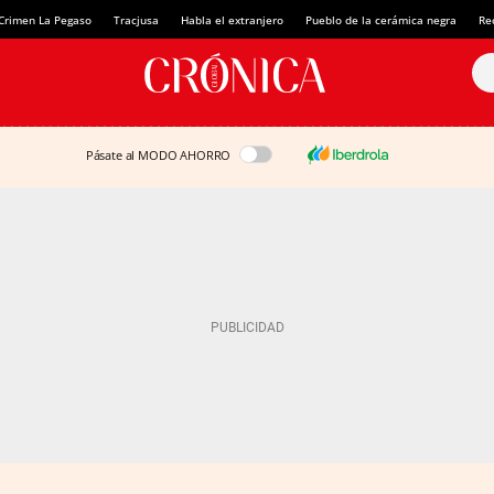
Crimen La Pegaso
Tracjusa
Habla el extranjero
Pueblo de la cerámica negra
Re
Pásate al MODO AHORRO