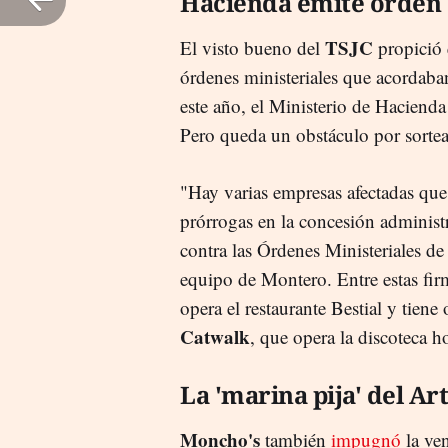
Hacienda emite orden 
TSJC
El visto bueno del
propició 
órdenes ministeriales que acordaba
este año, el Ministerio de Hacienda 
Pero queda un obstáculo por sorte
"Hay varias empresas afectadas qu
prórrogas en la concesión administ
contra las Órdenes Ministeriales de
equipo de Montero. Entre estas fir
opera el restaurante Bestial y tiene
Catwalk
, que opera la discoteca
La 'marina pija' del Ar
Moncho's
también
impugnó
la ve