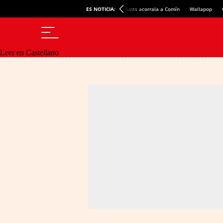
ES NOTICIA:
Junts acorrala a Comín
Wallapop
Leer en Castellano