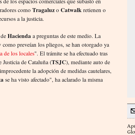
as de los espacios comerciales que subastó en
Tragaluz
Catwalk
peradores como
o
retienen o
ursos a la justicia.
Hacienda
z de
a preguntas de este medio. La
 y como preveían los pliegos, se han otorgado ya
a de los locales
". El trámite se ha efectuado tras
TSJC
 Justicia de Cataluña (
), mediante auto de
improcedente la adopción de medidas cautelares,
ta
se ha visto afectado", ha aclarado la misma
Apú
Glo