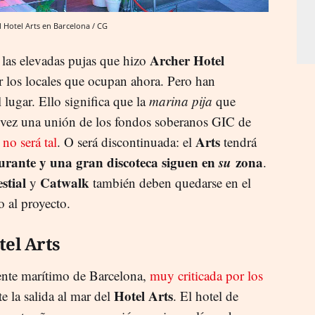
 Hotel Arts en Barcelona / CG
Archer Hotel
 las elevadas pujas que hizo
r los locales que ocupan ahora. Pero han
 lugar. Ello significa que la
marina pija
que
su vez una unión de los fondos soberanos GIC de
Arts
,
no será tal
. O será discontinuada: el
tendrá
urante y una gran discoteca siguen en
su
zona
.
stial
Catwalk
y
también deben quedarse en el
o al proyecto.
tel Arts
rente marítimo de Barcelona,
muy criticada por los
Hotel Arts
te la salida al mar del
. El hotel de