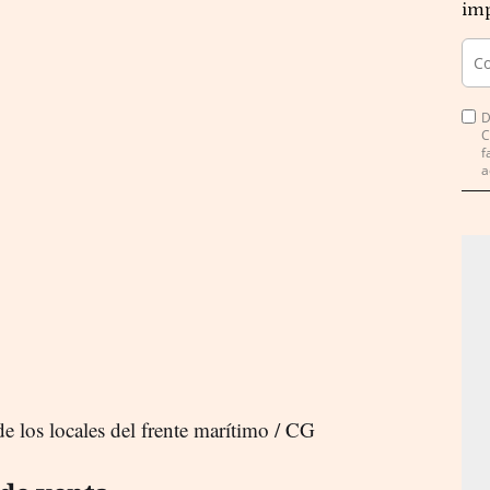
imp
D
C
f
a
 de los locales del frente marítimo / CG