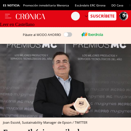
ES NOTICIA:
Promoción inmobiliaria Menorca
Escándalo ERC Girona
DO Cava
N
Leer en Castellano
Pásate al MODO AHORRO
Joan Escoté, Sustainability Manager de Epson / TWITTER