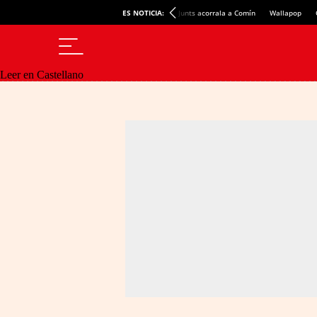
ES NOTICIA:
Junts acorrala a Comín
Wallapop
Leer en Castellano