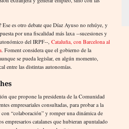
rsión extranjera y generar empleo, sino con las
? Ese es otro debate que Díaz Ayuso no rehúye, y
uesta por una fiscalidad más laxa --sucesiones y
autonómico del IRPF--,
Cataluña, con Barcelona al
a
. Foment considera que el gobierno de la
, aunque se pueda legislar, en algún momento,
al entre las distintas autonomías.
ches
xión que propone la presidenta de la Comunidad
ntes empresariales consultadas, para probar a la
r con “colaboración” y romper una dinámica de
os empresarios catalanes que hubieran apuntalado