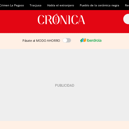
Crimen La Pegaso
Tracjusa
Habla el extranjero
Pueblo de la cerámica negra
Re
Pásate al MODO AHORRO