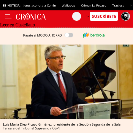
ES NOTICIA:
Junts acorrala a Comín
Wallapop
Crimen La Pegaso
Tracjusa
H
Leer en Castellano
Pásate al MODO AHORRO
Luis María Díez-Picazo Giménez, presidente de la Sección Segunda de la Sala
Tercera del Tribunal Supremo / CGPJ