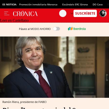
ES NOTICIA:
Promoción inmobiliaria Menorca
Escándalo ERC Girona
DO Cava
N
Leer en Castellano
Pásate al MODO AHORRO
Ramón Riera, presidente de FIABCI