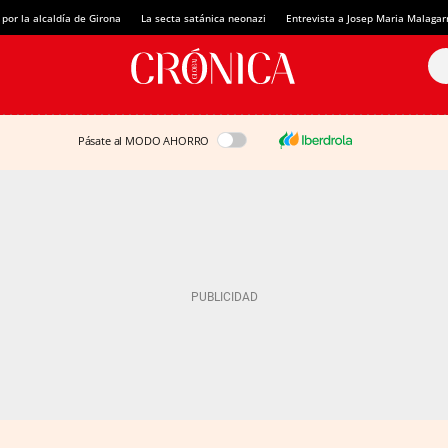
 por la alcaldía de Girona
La secta satánica neonazi
Entrevista a Josep Maria Malagar
Pásate al MODO AHORRO