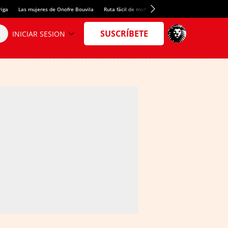
riga
Las mujeres de Onofre Bouvila
Ruta fácil de montaña
Nuevo tresmil de los Pir