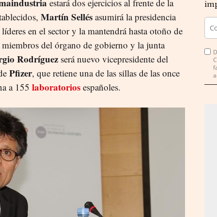
maindustria
estará dos ejercicios al frente de la
imp
Martín Sellés
tablecidos,
asumirá la presidencia
líderes en el sector y la mantendrá hasta otoño de
 miembros del órgano de gobierno y la junta
D
rgio Rodríguez
será nuevo vicepresidente del
C
f
Pfizer
 de
, que retiene una de las sillas de las once
a
laboratorios
úna a 155
españoles.