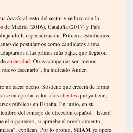
rma
barrió
al resto del sector y se hizo con la
os
de Madrid (2016), Cataluña (2017) y País
bajando la especialización. Primero, estudiamos
antes de postularnos como candidatos a una
adaptarnos a las primas más bajas, que llegaron
s de
austeridad
. Otras compañías son menos
l nuevo escenario", ha indicado Antier.
ere no sacar pecho. Sostiene que crecerá de forma
rarse en aportar valor a los
clientes
que ya tiene,
ursos públicos en España. En junio, en su
iembro del consejo de dirección español. "Estará
e el organismo, si aprueba el nombramiento,
SHAM
la marca", explican. Por lo pronto,
ya opera