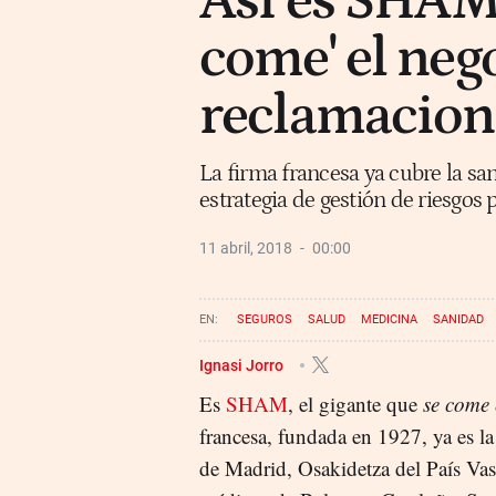
Así es SHAM,
come' el nego
reclamacion
La firma francesa ya cubre la sa
estrategia de gestión de riesgos 
11 abril, 2018
00:00
SEGUROS
SALUD
MEDICINA
SANIDAD
COLEGIO DE MÉDICOS DE BARCELONA
Ignasi Jorro
Es
SHAM
, el gigante que
se come 
francesa, fundada en 1927, ya es la
de Madrid, Osakidetza del País Va