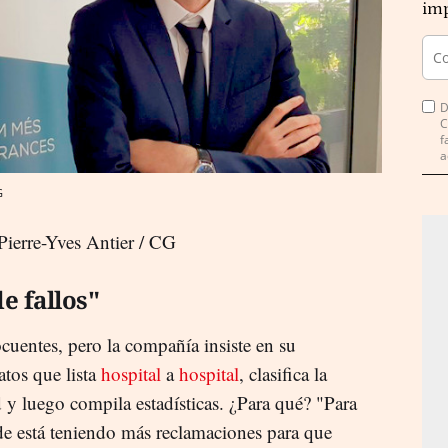
imp
D
C
f
a
G
Pierre-Yves Antier / CG
e fallos"
cuentes, pero la compañía insiste en su
atos que lista
hospital
a
hospital
, clasifica la
 y luego compila estadísticas. ¿Para qué? "Para
nde está teniendo más reclamaciones para que